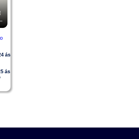
to
24
ás
25
ás
o