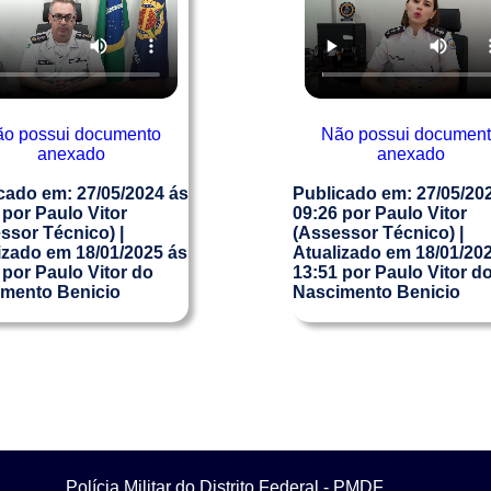
o possui documento
Não possui documen
anexado
anexado
cado em: 27/05/2024
ás
Publicado em: 27/05/20
por Paulo Vitor
09:26
por Paulo Vitor
ssor Técnico)
|
(Assessor Técnico)
|
izado em 18/01/2025
ás
Atualizado em 18/01/20
por Paulo Vitor do
13:51
por Paulo Vitor d
mento Benicio
Nascimento Benicio
Polícia Militar do Distrito Federal - PMDF